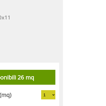
90x11
onibili 26 mq
 (mq)