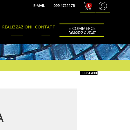
0
E-MAIL
099 4721176
REALIZZAZIONI
CONTATTI
E-COMMERCE
NEGOZIO OUTLET
A